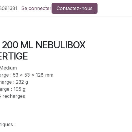
8081381
Se connecter
Contactez-nous
200 ML NEBULIBOX
ERTIGE
 Medium
arge : 53 x 53 x 128 mm
harge : 232 g
arge : 195 g
6 recharges
niques :