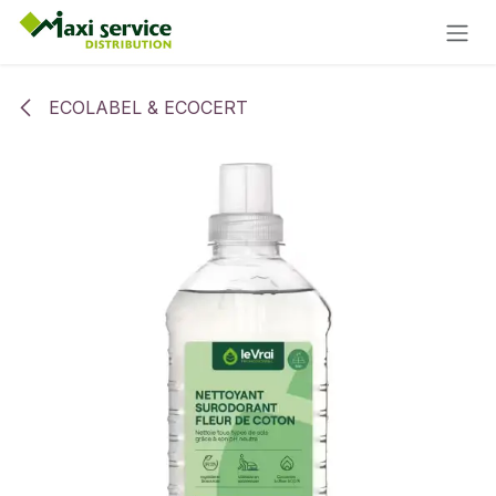
Se rendre au contenu
ECOLABEL & ECOCERT