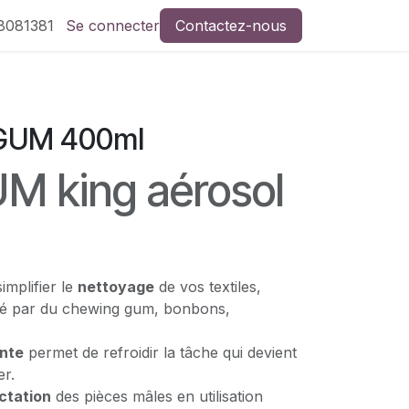
8081381
Se connecter
Contactez-nous
GUM 400ml
M king aérosol
implifier le
nettoyage
de vos textiles,
ché par du chewing gum, bonbons,
ante
permet de refroidir la tâche qui devient
er.
ctation
des pièces mâles en utilisation