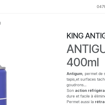
047
l
KING ANTI
ANTIGU
400ml
Antigum
, permet de s
tapis,et surfaces ta
goudrons...
Son
action réfrigér
dure et facile à élimin
Permet aussi la
rétra