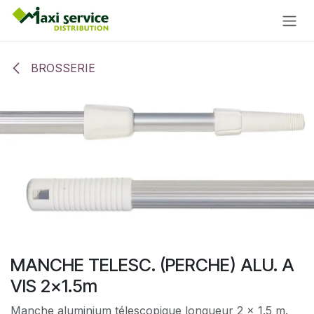
Se rendre au contenu
BROSSERIE
MANCHE TELESC. (PERCHE) ALU. A
VIS 2x1.5m
Manche aluminium télescopique longueur 2 x 1.5 m.