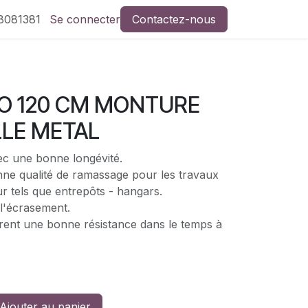
8081381
Se connecter
Contactez-nous
O 120 CM MONTURE
LLE METAL
vec une bonne longévité.
e qualité de ramassage pour les travaux
ur tels que entrepôts - hangars.
 l'écrasement.
ffrent une bonne résistance dans le temps à
Ajouter au panier