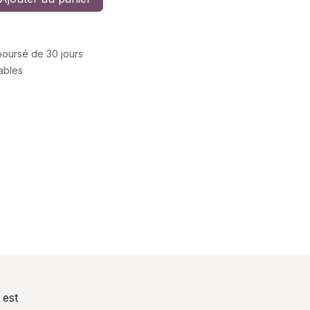
mboursé de 30 jours
rables
 est