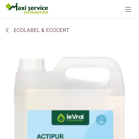
Se rendre au contenu
ECOLABEL & ECOCERT