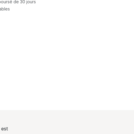
mboursé de 30 jours
rables
 est