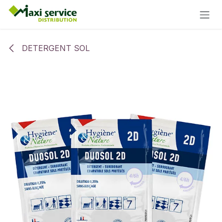
Se rendre au contenu
DETERGENT SOL