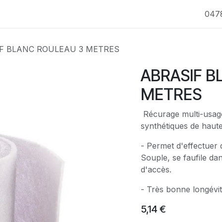
047
F BLANC ROULEAU 3 METRES
ABRASIF B
METRES
Récurage multi-usage
synthétiques de haute
- Permet d'effectuer 
Souple, se faufile dans
d'accès.
- Très bonne longévi
5,14
€