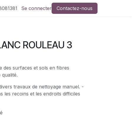
8081381
Se connecter
Contactez-nous
LANC ROULEAU 3
 des surfaces et sols en fibres
 qualité.
divers travaux de nettoyage manuel. -
 les recoins et les endroits difficiles
té