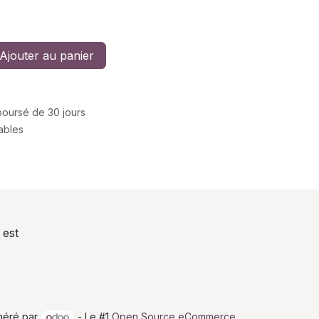
Ajouter au panier
mboursé de 30 jours
rables
 est
néré par
- Le #1
Open Source eCommerce