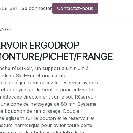
8081381
Se connecter
Contactez-nous
ANGE
ERVOIR ERGODROP
ONTURE/PICHET/FRANGE
che réservoir, un support aluminium à
ndeau Skill-Fur et une carafe.
iable et léger. Remplissez le réservoir avec la
 et appuyez sur le bouton pour activer le
 nettoyage directement sur le sol. Réservoir
 une zone de nettoyage de 80 m². Système
le bouchon de remplissage. Double
té agissant sur le bouton et le réservoir et
eture hermétique pour éviter toute perte
age en cas de chute accidentelle de la