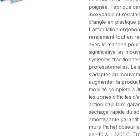
poignée. Fabriqué dan
inoxydable et résista
d'angle en plastique 
L’articulation ergon
rendement tout en réd
avec le manche pour
significative les mou
systèmes traditionnel
professionnelles. Le
s’adapter au mouvemen
augmenter la producti
mobilité complète à 3
les zones difficiles 
action capillaire gara
séchage rapide du so
amortissante garantit
murs Pichet doseur a
de -10 à + 120° C. Tr