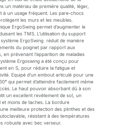
s un matériau de première qualité, léger,
nt à un usage fréquent. Les pare-chocs
protègent les murs et les meubles.
omique ErgoSwing permet d’augmenter le
uisant les TMS. L’utilisation du support
 système ErgoSwing réduit de manière
vements du poignet par rapport aux
s, en prévenant l’apparition de maladies
 système Ergoswing a été conçu pour
t en S, pour réduire la fatigue et
vité. Equipé d’un embout articulé pour une
60° qui permet d’atteindre facilement même
d’accès. Le haut pouvoir absorbant dû à son
ntit un excellent revêtement de sol, un
l et moins de taches. La bordure
 une meilleure protection des plinthes et des
utoclavable, résistant à des températures
ès robuste avec bec verseur.