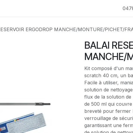
047
RESERVOIR ERGODROP MANCHE/MONTURE/PICHET/FR
BALAI RES
MANCHE/M
Kit composé d'un man
scratch 40 cm, un ba
Facile à utiliser, man
solution de nettoyage
flux de la solution de
de 500 ml qui couvre
breveté pour fermer 
verrouillage de sécuri
garantissant une ferm
de solution de nettoy